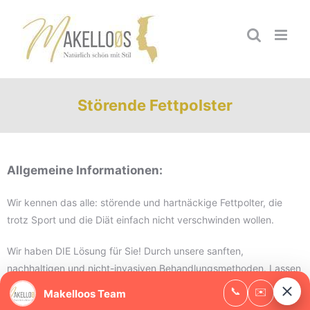
Zum
Inhalt
springen
Störende Fettpolster
Allgemeine Informationen:
Wir kennen das alle: störende und hartnäckige Fettpolter, die
trotz Sport und die Diät einfach nicht verschwinden wollen.
Wir haben DIE Lösung für Sie! Durch unsere sanften,
nachhaltigen und nicht-invasiven Behandlungsmethoden. Lassen
Sie sich kompetent beraten durch unsere speziell geschultes
Beauty-Team. Gemeinsam finden wir die richtige Behandlung für