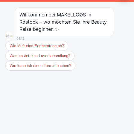
Sie.
Sie wünschen ein Beratungsgespräch?
Wir beraten Sie gern – kompetent und exklusiv – in unserem
Kompetenzzentrum in Rostocks Innenstadt.
Sichern Sie sich noch heute einen Termin!
Mögliche Behandlungen:
EnCurve
Emsculpt ®
Fettweg Spritze