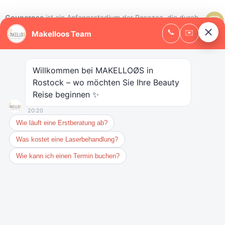
Couperose
ist ein Anfangsstadium der Rosazea, die durch
erweitere Äderchen und Rötungen gekennzeichnet ist. Es handelt
sich dabei um eine harmlose und gesundheitlich unbedenkliche
Hauterkrankung.
Jedoch stellt sie für viele Betroffene ein großes kosmetisches
Problem dar. Es kommt zu spontanen Hautrötungen (Flushing)
beim Verzehr von bestimmten Speisen oder bei
Temperaturschwankungen.
Behandlung:
Zur Behandlung der ästhetisch störenden Couperose nutzen wir
das Alexandrit-Lasertoning, Nd-Yag- Lasertoning, HydraFacial,
LaseMD und Mikroneedling und spezielle Pflegeprodukte.
Sie wünschen ein Beratungsgespräch?