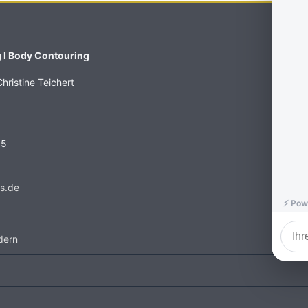
 I
Body Contouring
hristine Teichert
95
os.de
dern