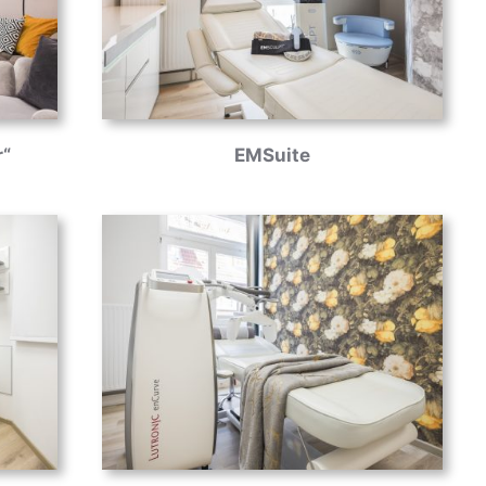
r“
EMSuite