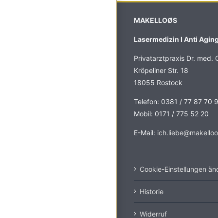
MAKELLOØS
Lasermedizin I Anti Aging
Privatarztpraxis Dr. med. C
Kröpeliner Str. 18
18055 Rostock
Telefon: 0381 / 77 87 70 
Mobil: 0171 / 775 52 20
E-Mail:
ich.liebe@makello
Cookie-Einstellungen än
Historie
Widerruf