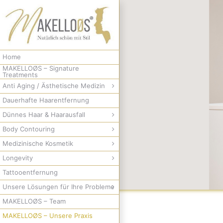
Zum
Inhalt
springen
Home
MAKELLOØS – Signature
Treatments
Anti Aging / Ästhetische Medizin
Dauerhafte Haarentfernung
Dünnes Haar & Haarausfall
Body Contouring
Medizinische Kosmetik
Longevity
Tattooentfernung
Unsere Lösungen für Ihre Probleme
MAKELLOØS – Team
MAKELLOØS – Unsere Praxis